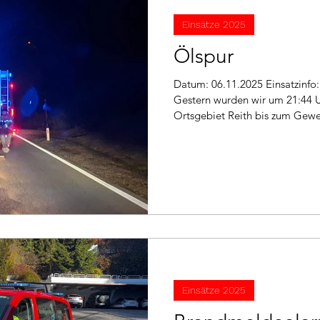
Einsätze 2025
Ölspur
Datum: 06.11.2025 Einsatzinfo: THL Öl Einsatzort: Reith
Gestern wurden wir um 21:44 U
Ortsgebiet Reith bis zum Gewer
Ein PKW verlor auf ca. 3km Die
Ölbindemittel Einsatz bunden 
Flüssigkeit. 
Einsätze 2025