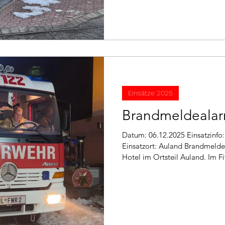
Minuten später wieder beenden
Polizei
Einsätze 2025
Brandmeldeala
Datum: 06.12.2025 Einsatzinfo: Brandmeldung allgemein
Einsatzort: Auland Brandmeld
Hotel im Ortsteil Auland. Im F
Brandmelder aus. Nach Kontro
konnte ein Täuschungsalarm fes
TLF