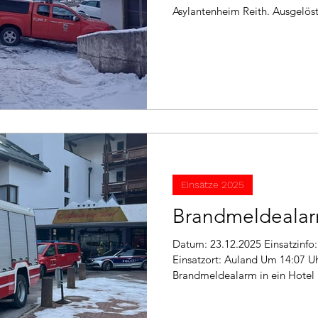
Asylantenheim Reith. Ausgelös
Wir kontrollierten das betroff
Anlage zurück. Im Einsatz: TLF
Einsätze 2025
Brandmeldeala
Datum: 23.12.2025 Einsatzinfo: Brandmeldung allgemein
Einsatzort: Auland Um 14:07 U
Brandmeldealarm in ein Hotel i
Durch Bauarbeiten im Skiraum 
Kontrolle der Örtlichkeit konn