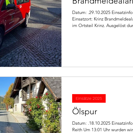
Brandmeldeala
Datum: .29.10.2025 Einsatzinfo: Brandmeldung allgemein
Einsatzort: Krinz Brandmeldea
im Ortsteil Krinz. Ausgelöst du
Nach Kontrolle des Einsatzleit
Minuten später wieder beendet
Einsätze 2025
Ölspur
Datum: .18.10.2025 Einsatzinfo: THL Öl Einsatzort: Auland,
Reith Um 13:01 Uhr wurden wir 