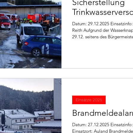
Sicherstellung
Trinkwasservers
Datum: 29.12.2025 Einsatzinfo: Eigenanforderung Einsatzort:
Reith Aufgrund der Wasserknap
29.12. seitens des Bürgermeiste
Trinkwasserversorgung alarmier
Bürgermeister, Wassermeister,
der LWZ alarmierte Abordnung
Garmisch-Partenkirchen eine e
Erkundungsfahrt statt. Anschl
aufgenommen.
Einsätze 2025
Brandmeldeala
Datum: 27.12.2025 Einsatzinfo: Brandmeldung allgemein
Einsatzort: Auland Brandmeld