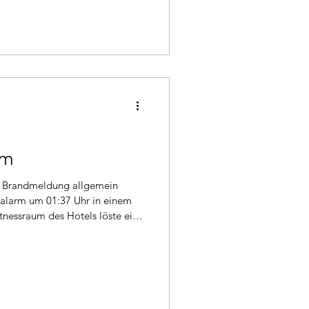
. Im Einsatz: MZF, TLF &
rm
ealarm um 01:37 Uhr in einem
itnessraum des Hotels löste ein
lle des betroffenen Raumes
tgestellt werden. Im Einsatz: