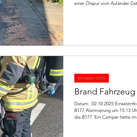
einer Ölspur vom Auländer Gst
alarmiert. Mittels Bindemittel
Motoröl. Nach ca. 2 Stunden k
und in unser Gerätehaus einrücken. Im Ei
Straßenmeisterei
Einsätze 2025
Brand Fahrzeug
Datum: .02.10.2025 Einsatzinfo: Fahrzeugbrand Einsatzort:
B177 Alarmierung um 15:13 Uh
die B177. Ein Camper hatte im
angefangen. Bereits vor unsere
mittels Handfeuerlöscher ein