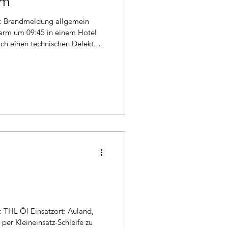
rm
larm um 09:45 in einem Hotel
rch einen technischen Defekt.
ers konnte der Einsatz wenige
 werden. Im Einsatz: MZF
per Kleineinsatz-Schleife zu