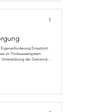
orgung
hes im Trinkwassersystem
r Unterstützung der Gemeinde
it geeigneten
orübergehende Wasserverorgung
end das Hydranten-Netz. Im