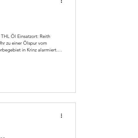
hr zu einer Ölspur vom
begebiet in Krinz alarmiert.
sel. Mit einen groß angelegten
wir die ausgelaufene
Im Einsatz: MZF, LFB, LAST, Straßenmeisterei