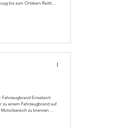
oag bis zum Ortskern Reith
 bunden wir das ausgelaufene
onnten wir den Einsatz beenden
nsatz: LAST, Polizei,
r zu einem Fahrzeugbrand auf
 Motorbereich zu brennen
m Eintreffen konnte der Brand
gedämmt werden. Wir