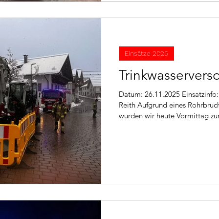
Einsätze 2025
Trinkwasservers
Datum: 26.11.2025 Einsatzinfo: Eigenanforderung Einsatzort:
Reith Aufgrund eines Rohrbruc
wurden wir heute Vormittag zu
Reith alarmiert. Wir stellten m
Trinkwasserschläuchen eine v
her und entlüfteten anschließ
Einsatz: LFB