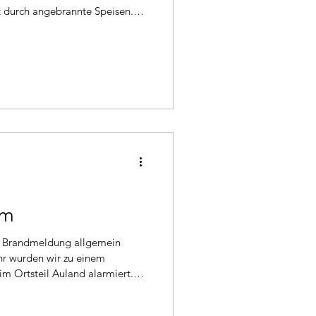
t durch angebrannte Speisen.
enen Zimmer und stellten die
rm
hr wurden wir zu einem
m Ortsteil Auland alarmiert.
löste die Anlage aus. Nach
ten wie den Einsatz wenige