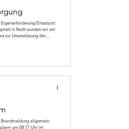
orgung
pheit in Reith wurden wir am
rs zur Unterstützung der
t. Zur Mittagszeit fand durch
 Feuerwehr Reith sowie eine von
 des Kreisfeuerwehrverbandes
rste Lagebesprechung mit
ießend wurde die Einsatzplanung
rm
ealarm um 08:17 Uhr im