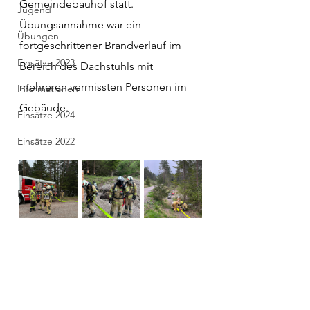
Gemeindebauhof statt. 
Jugend
Übungsannahme war ein 
Übungen
fortgeschrittener Brandverlauf im 
Einsätze 2023
Bereich des Dachstuhls mit 
mehreren vermissten Personen im 
Informationen
Gebäude.
Einsätze 2024
Einsätze 2022
Einsätze 2025
Einsätze 2026