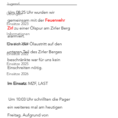
Jugend
 Um 08:25 Uhr wurden wir 
Übungen
gemeinsam mit der 
Feuerwehr 
Einsätze 2023
Zirl
 zu einer Ölspur am Zirler Berg 
Informationen
alarmiert.
Einsätze 2024
Da sich der Ölaustritt auf den 
unteren Teil des Zirler Berges 
Einsätze 2022
beschränkte war für uns kein 
Einsätze 2025
Einschreiten nötig.
Einsätze 2026
Im 
Einsatz:
 MZF, LAST
 Um 10:03 Uhr schrillten die Pager 
ein weiteres mal am heutigen 
Freitag. Aufgrund von 