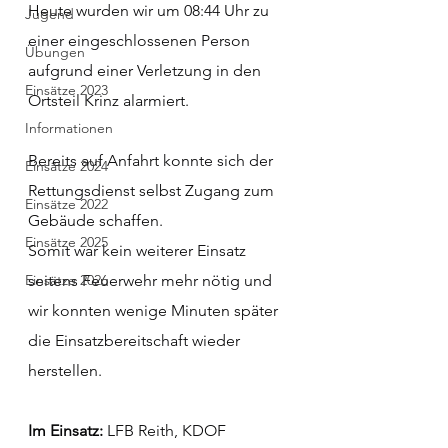
Heute wurden wir um 08:44 Uhr zu 
Jugend
einer eingeschlossenen Person 
Übungen
aufgrund einer Verletzung in den 
Einsätze 2023
Ortsteil Krinz alarmiert.
Informationen
Bereits auf Anfahrt konnte sich der 
Einsätze 2024
Rettungsdienst selbst Zugang zum 
Einsätze 2022
Gebäude schaffen.
Einsätze 2025
Somit war kein weiterer Einsatz 
Einsätze 2026
seitens Feuerwehr mehr nötig und 
wir konnten wenige Minuten später 
die Einsatzbereitschaft wieder 
herstellen.
Im Einsatz: 
LFB Reith, KDOF 