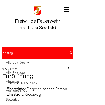
Freiwillige Feuerwehr
Reith bei Seefeld
Beitrag
Alle Beiträge
9. Sept. 2025
Alle Beiträge
Türöffnung
Aktuelles
Datum:
 09.09.2025
Einsatzinfo: 
Eingeschlossene Person
Ausflüge & Co
Einsatzort: 
Kreuzweg
Bewerbe