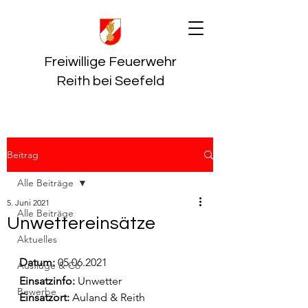
Freiwillige Feuerwehr
Reith bei Seefeld
Beitrag
Alle Beiträge
5. Juni 2021
Alle Beiträge
Unwettereinsätze
Aktuelles
Datum:
 05.06.2021
Ausflüge & Co
Einsatzinfo: 
Unwetter
Bewerbe
Einsatzort: 
Auland & Reith