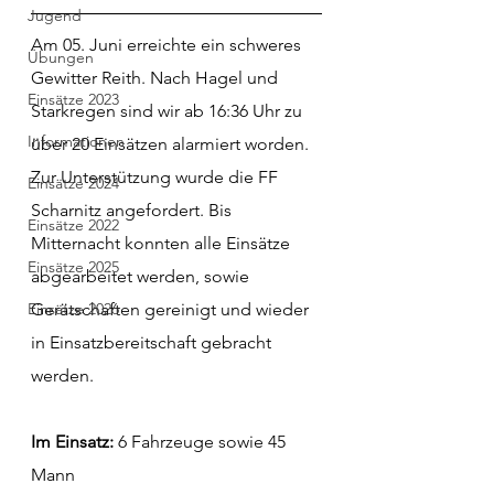
Jugend
Am 05. Juni erreichte ein schweres 
Übungen
Gewitter Reith. Nach Hagel und 
Einsätze 2023
Starkregen sind wir ab 16:36 Uhr zu 
Informationen
über 20 Einsätzen alarmiert worden. 
Zur Unterstützung wurde die FF 
Einsätze 2024
Scharnitz angefordert. Bis 
Einsätze 2022
Mitternacht konnten alle Einsätze 
Einsätze 2025
abgearbeitet werden, sowie 
Einsätze 2026
Gerätschaften gereinigt und wieder 
in Einsatzbereitschaft gebracht 
werden. 
Im Einsatz: 
6 Fahrzeuge sowie 45 
Mann