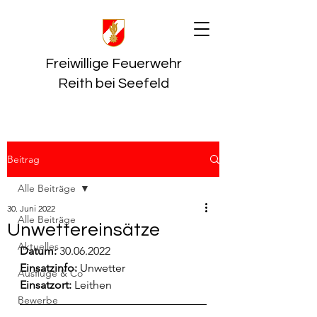
Freiwillige Feuerwehr
Reith bei Seefeld
Beitrag
Alle Beiträge
30. Juni 2022
Alle Beiträge
Unwettereinsätze
Aktuelles
Datum:
 30.06.2022
Einsatzinfo: 
Unwetter
Ausflüge & Co
Einsatzort: 
Leithen
Bewerbe