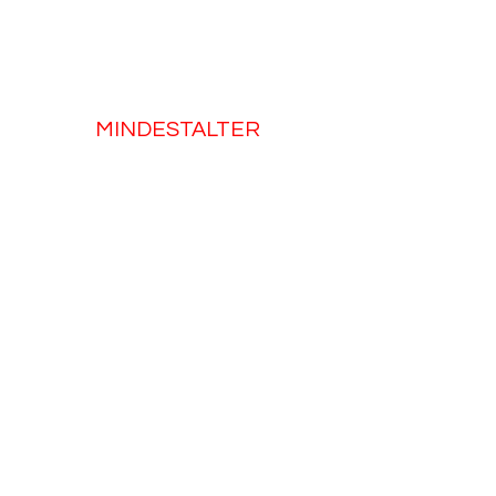
MINDESTALTER
Sobald du das Alter von 11 Jahren erreicht
hast, freuen wir uns darauf dich bei uns
begrüßen zu dürfen.
AKTIVER DIENST
Sobald du 15 Jahre alt bist, wirst du in den