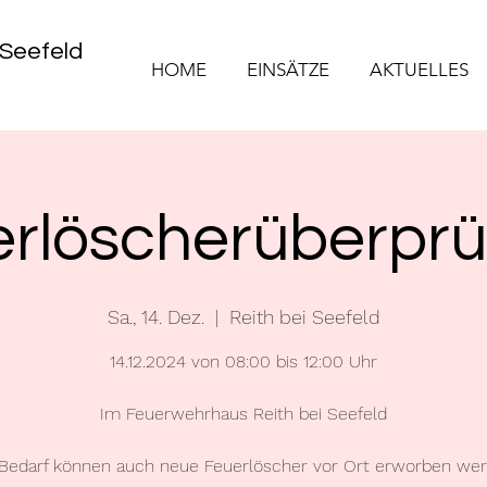
 Seefeld
HOME
EINSÄTZE
AKTUELLES
rlöscherüberpr
Sa., 14. Dez.
  |  
Reith bei Seefeld
14.12.2024 von 08:00 bis 12:00 Uhr
Im Feuerwehrhaus Reith bei Seefeld
 Bedarf können auch neue Feuerlöscher vor Ort erworben wer