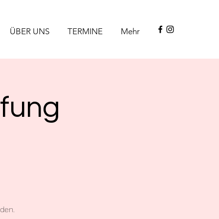
ÜBER UNS
TERMINE
Mehr
üfung
den.