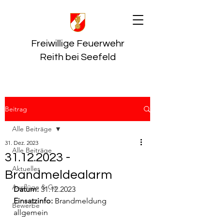
Freiwillige Feuerwehr
Reith bei Seefeld
Beitrag
Alle Beiträge
31. Dez. 2023
Alle Beiträge
31.12.2023 -
Aktuelles
Brandmeldealarm
Ausflüge & Co
Datum:
 31.12.2023
Einsatzinfo: 
Brandmeldung 
Bewerbe
allgemein