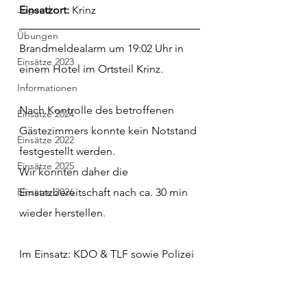
Jugend
Einsatzort: 
Krinz
Übungen
Brandmeldealarm um 19:02 Uhr in 
Einsätze 2023
einem Hotel im Ortsteil Krinz.
Informationen
Nach Kontrolle des betroffenen 
Einsätze 2024
Gästezimmers konnte kein Notstand 
Einsätze 2022
festgestellt werden.
Einsätze 2025
Wir konnten daher die 
Einsätze 2026
Einsatzbereitschaft nach ca. 30 min 
wieder herstellen.
Im Einsatz: KDO & TLF sowie Polizei