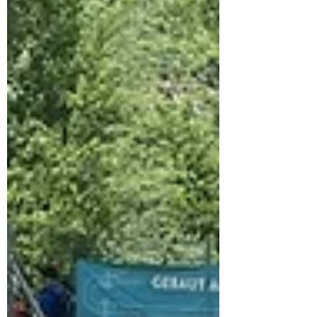
Folgende fünf Stationen mussten beim
Bewerb um das FULA Silber bewältigt
werden: Station 1: Lotsendienst Station 2:
Erstellen, Weitergeben einer Nachricht
Station 3: Übermitteln einer Nachricht
Station 4: Funker im Gefahrguteinsatz Station
5: Fragen aus dem Funkwesen