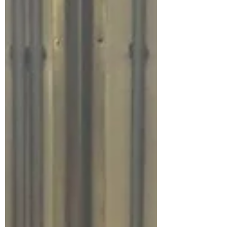
stellte dabei eindrucksvoll ihr Können unter
Beweis. An mehreren Stationen mussten die
Mädchen und Burschen ihr Wissen und ihre
praktischen Fähigkeiten zeigen. Dabei
wurden unter anderem Themen wie
Gerätekunde, Dienstgrade, Knoten und
Leinen, Funk, Erste Hilfe sowie das richtige
Verhalten im Einsatz abgeprüft. Auch
theoretisches Wissen rund um den Feuerweh