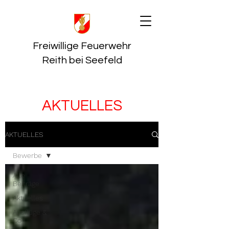
Freiwillige Feuerwehr
Reith bei Seefeld
AKTUELLES
AKTUELLES
Bewerbe
Alle
Beiträge
Aktuelles
Ausflüge &
Co