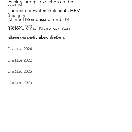
Funkleistungsabzeichen an der 
Jugend
Landesfeuerwehrschule statt. HFM 
Übungen
Manuel Meingassner und FM 
Einsätze 2023
Tiefenbrunner Mario konnten 
diesen positiv abschließen.
Informationen
Einsätze 2024
Einsätze 2022
Einsätze 2025
Einsätze 2026