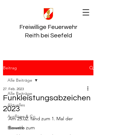
Freiwillige Feuerwehr
Reith bei Seefeld
Beitrag
Alle Beiträge
27. Feb. 2023
Alle Beiträge
Funkleistungsabzeichen
Aktuelles
2023
Ausflüge & Co
Am 25.02. fand zum 1. Mal der 
Bewerb zum 
Bewerbe