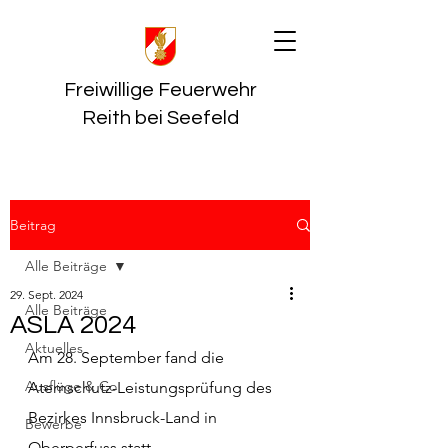
Freiwillige Feuerwehr
Reith bei Seefeld
Beitrag
Alle Beiträge
29. Sept. 2024
Alle Beiträge
ASLA 2024
Aktuelles
Am 28. September fand die 
Ausflüge & Co
Atemschutz-Leistungsprüfung des 
Bezirkes Innsbruck-Land in 
Bewerbe
Oberperfuss statt.