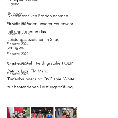
Jugend
Übungen
Nach intensiven Proben nahmen 
drei Kameraden unserer Feuerwehr 
Einsätze 2023
teil und konnten das 
Informationen
Leistungsabzeichen in Silber 
Einsätze 2024
erringen.
Einsätze 2022
Die 
Feuerwehr Reith gratuliert OLM 
Einsätze 2025
Patrick Lutz, FM Mario 
Einsätze 2026
Tiefenbrunner und OV Daniel White 
zur bestandenen Leistungsprüfung.