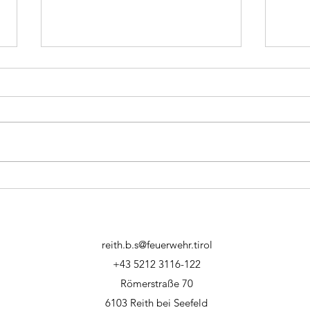
Feuerwehrjugend -
24-S
Wissenstest 2026
Jug
reith.b.s@feuerwehr.tirol
+43 5212 3116-122
Römerstraße 70
6103 Reith bei Seefeld