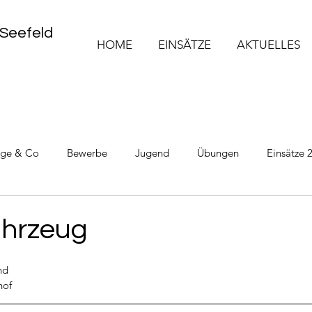
 Seefeld
HOME
EINSÄTZE
AKTUELLES
üge & Co
Bewerbe
Jugend
Übungen
Einsätze 
Einsätze 2025
Einsätze 2026
ahrzeug
nd
hof