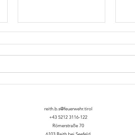
Brand LKW
Bran
reith.b.s@feuerwehr.tirol
+43 5212 3116-122
Römerstraße 70
6103 Reith bei Seefeld