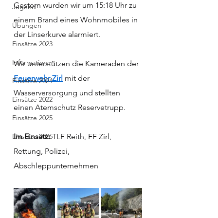
Gestern wurden wir um 15:18 Uhr zu 
Jugend
einem Brand eines Wohnmobiles in 
Übungen
der Linserkurve alarmiert.
Einsätze 2023
Informationen
Wir unterstützen die Kameraden der 
Feuerwehr Zirl
 mit der 
Einsätze 2024
Wasserversorgung und stellten 
Einsätze 2022
einen Atemschutz Reservetrupp.
Einsätze 2025
Einsätze 2026
Im Einsatz: 
TLF Reith, FF Zirl, 
Rettung, Polizei, 
Abschleppunternehmen