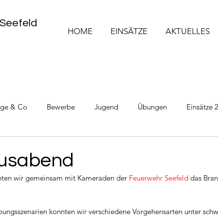
 Seefeld
HOME
EINSÄTZE
AKTUELLES
üge & Co
Bewerbe
Jugend
Übungen
Einsätze 
Einsätze 2025
Einsätze 2026
usabend
ten wir gemeinsam mit Kameraden der 
Feuerwehr Seefeld
 das Bra
Übungsszenarien konnten wir verschiedene Vorgehensarten unter sc