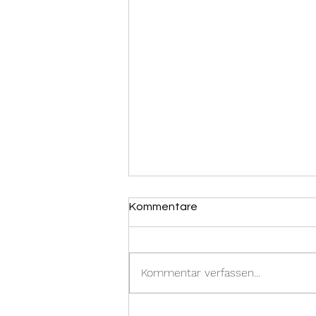
Kommentare
Kommentar verfassen...
TR-Camp in Rum