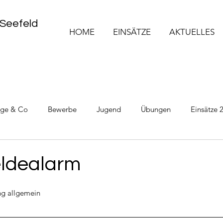
 Seefeld
HOME
EINSÄTZE
AKTUELLES
üge & Co
Bewerbe
Jugend
Übungen
Einsätze 
Einsätze 2025
Einsätze 2026
ldealarm
g allgemein