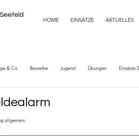
 Seefeld
HOME
EINSÄTZE
AKTUELLES
üge & Co
Bewerbe
Jugend
Übungen
Einsätze 
Einsätze 2025
Einsätze 2026
ldealarm
g allgemein
m