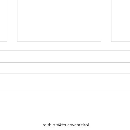
Ölspur
Bran
reith.b.s@feuerwehr.tirol