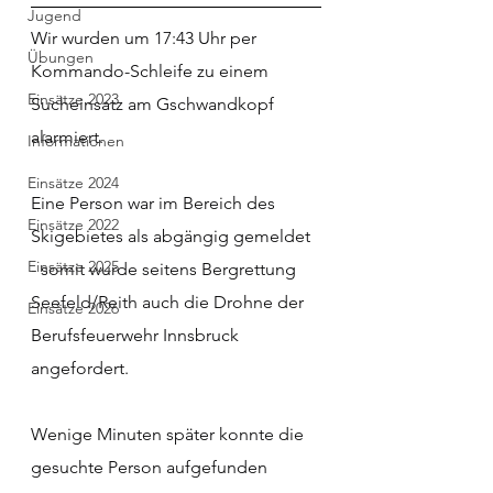
Jugend
Wir wurden um 17:43 Uhr per 
Übungen
Kommando-Schleife zu einem 
Einsätze 2023
Sucheinsatz am Gschwandkopf 
alarmiert.
Informationen
Einsätze 2024
Eine Person war im Bereich des 
Einsätze 2022
Skigebietes als abgängig gemeldet 
Einsätze 2025
- somit wurde seitens Bergrettung 
Seefeld/Reith auch die Drohne der 
Einsätze 2026
Berufsfeuerwehr Innsbruck 
angefordert.
Wenige Minuten später konnte die 
gesuchte Person aufgefunden 