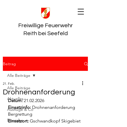
Freiwillige Feuerwehr
Reith bei Seefeld
Beitrag
Alle Beiträge
21. Feb.
Alle Beiträge
Drohnenanforderung
Aktuelles
Datum:
 21.02.2026
Einsatzinfo: 
Drohnenanforderung 
Ausflüge & Co
Bergrettung
Bewerbe
Einsatzort: 
Gschwandkopf Skigebiet