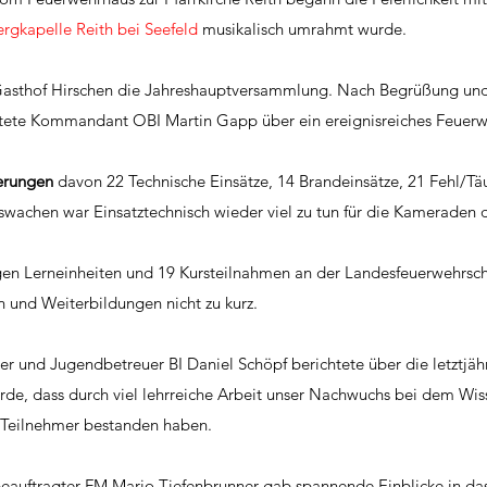
ergkapelle Reith bei Seefeld
 musikalisch umrahmt wurde. 
Gasthof Hirschen die Jahreshauptversammlung. Nach Begrüßung und 
chtete Kommandant OBI Martin Gapp über ein ereignisreiches Feuerw
erungen
 davon 22 Technische Einsätze, 14 Brandeinsätze, 21 Fehl/T
swachen war Einsatztechnisch wieder viel zu tun für die Kameraden d
igen Lerneinheiten und 19 Kursteilnahmen an der Landesfeuerwehrsch
 und Weiterbildungen nicht zu kurz. 
r und Jugendbetreuer BI Daniel Schöpf berichtete über die letztjäh
e, dass durch viel lehrreiche Arbeit unser Nachwuchs bei dem Wiss
e Teilnehmer bestanden haben.
eauftragter FM Mario Tiefenbrunner gab spannende Einblicke in da