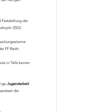
Feststellung der 
ehrjahr 2023.
äuschungsalarme 
er FF Reith. 
ule in Telfs kamen 
rige 
Jugendarbeit
enstest der 
s 