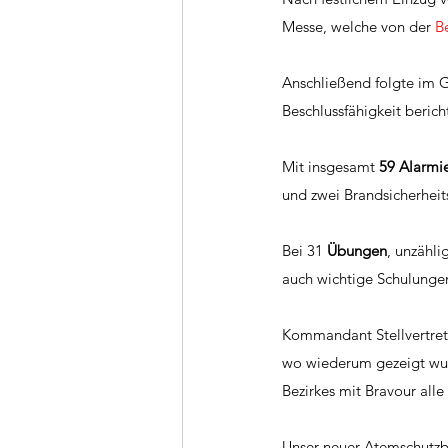
Messe, welche von der 
B
Anschließend folgte im 
Beschlussfähigkeit beri
Mit insgesamt 
59 Alarmi
und zwei Brandsicherheit
Bei 31 
Übungen
, unzähl
auch wichtige Schulungen
Kommandant Stellvertrete
wo wiederum gezeigt wurd
Bezirkes mit Bravour all
Unser neuer Atemschutzb