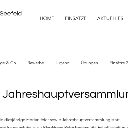
 Seefeld
HOME
EINSÄTZE
AKTUELLES
üge & Co
Bewerbe
Jugend
Übungen
Einsätze 
Einsätze 2025
Einsätze 2026
 & Jahreshauptversammlu
ie diesjährige Florianifeier sowie Jahreshauptversammlung statt. 
om Feuerwehrhaus zur Pfarrkirche Reith begann die Feierlichkeit mit