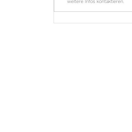
weitere Infos kontaktieren.
Floriani &
Jahreshauptversammlung
2026