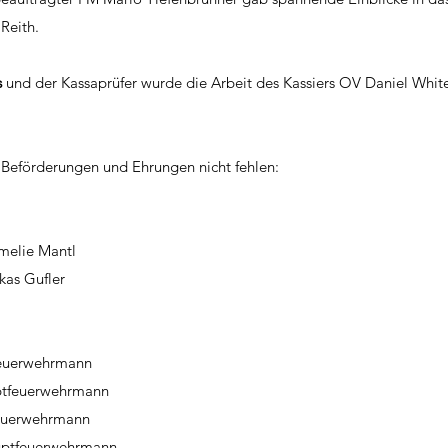
 Reith.
s
 und der Kassaprüfer wurde die Arbeit des Kassiers OV Daniel Whit
e Beförderungen und Ehrungen nicht fehlen: 
Amelie Mantl
kas Gufler
feuerwehrmann
ptfeuerwehrmann
euerwehrmann
auptfeuerwehrmann