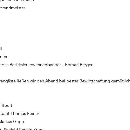
brandmeister
ll
nter
er des Bezirksfeuerwehrverbandes - Roman Berger
ngäste ließen wir den Abend bei bester Bewirtschaftung gemütlich 
ltpolt 
dant Thomas Reiner
Markus Gapp
I Seefeld Kerstin Krug