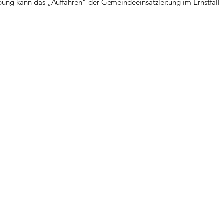
bung kann das „Auffahren“ der Gemeindeeinsatzleitung im Ernstfall s