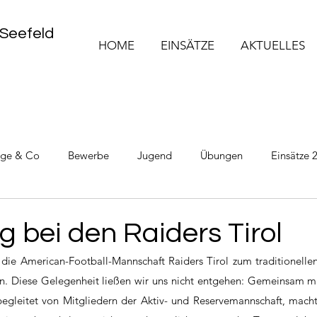
 Seefeld
HOME
EINSÄTZE
AKTUELLES
üge & Co
Bewerbe
Jugend
Übungen
Einsätze 
Einsätze 2025
Einsätze 2026
ag bei den Raiders Tirol
die American-Football-Mannschaft Raiders Tirol zum traditionelle
on. Diese Gelegenheit ließen wir uns nicht entgehen: Gemeinsam m
egleitet von Mitgliedern der Aktiv- und Reservemannschaft, macht