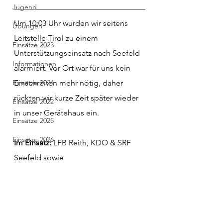
Jugend
Um 10:03 Uhr wurden wir seitens 
Übungen
Leitstelle Tirol zu einem 
Einsätze 2023
Unterstützungseinsatz nach Seefeld 
Informationen
alarmiert. Vor Ort war für uns kein 
Einsätze 2024
Einschreiten mehr nötig, daher 
rückten wir kurze Zeit später wieder 
Einsätze 2022
in unser Gerätehaus ein.
Einsätze 2025
Einsätze 2026
Im Einsatz:
 LFB Reith, KDO & SRF 
Seefeld sowie 