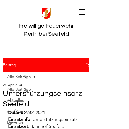
Freiwillige Feuerwehr
Reith bei Seefeld
Beitrag
Alle Beiträge
27. Apr. 2024
Alle Beiträge
Unterstützungseinsatz
Aktuelles
Seefeld
Ausflüge & Co
Datum:
 27.04.2024
Einsatzinfo: 
Unterstützungseinsatz
Bewerbe
Einsatzort: 
Bahnhof Seefeld