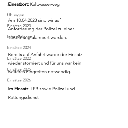
Jugend
Einsatzort: 
Kaltwasserweg
Übungen
Am 10.04.2023 sind wir auf 
Einsätze 2023
Anforderung der Polizei zu einer 
Informationen
Türöffnung alarmiert worden. 
Einsätze 2024
Bereits auf Anfahrt wurde der Einsatz 
Einsätze 2022
wieder storniert und für uns war kein 
Einsätze 2025
weiteres Eingreifen notwendig. 
Einsätze 2026
I
m Einsatz
: LFB sowie Polizei und 
Rettungsdienst