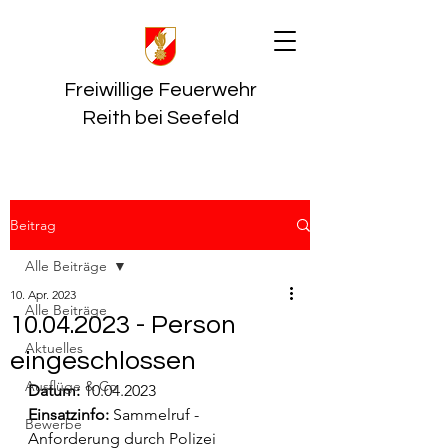
Freiwillige Feuerwehr
Reith bei Seefeld
Beitrag
Alle Beiträge
10. Apr. 2023
Alle Beiträge
10.04.2023 - Person
Aktuelles
eingeschlossen
Ausflüge & Co
Datum:
 10.04.2023
Einsatzinfo: 
Sammelruf - 
Bewerbe
Anforderung durch Polizei