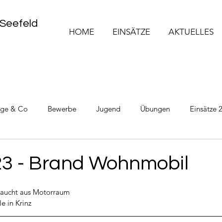
 Seefeld
HOME
EINSÄTZE
AKTUELLES
üge & Co
Bewerbe
Jugend
Übungen
Einsätze 
Einsätze 2025
Einsätze 2026
23 - Brand Wohnmobil
aucht aus Motorraum
e in Krinz