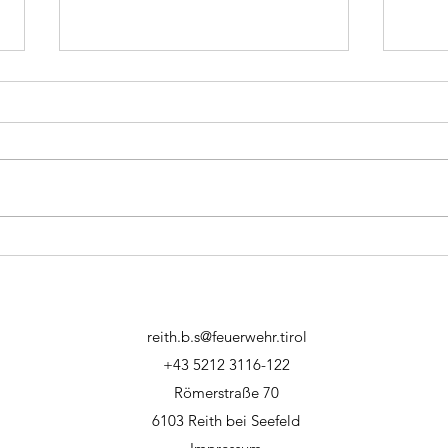
28.12.2023 - Brand
26.1
Gastronomie
Bran
reith.b.s@feuerwehr.tirol
+43 5212 3116-122
Römerstraße 70
6103 Reith bei Seefeld