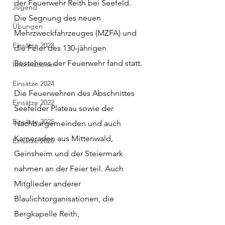
der Feuerwehr Reith bei Seefeld. 
Jugend
Die Segnung des neuen 
Übungen
Mehrzweckfahrzeuges (MZFA) und 
Einsätze 2023
die Feier des 130-jährigen 
Bestehens der Feuerwehr fand statt.
Informationen
Einsätze 2024
Die Feuerwehren des Abschnittes 
Einsätze 2022
Seefelder Plateau sowie der 
Einsätze 2025
Nachbargemeinden und auch 
Kameraden aus Mittenwald, 
Einsätze 2026
Geinsheim und der Steiermark 
nahmen an der Feier teil. Auch 
Mitglieder anderer 
Blaulichtorganisationen, die 
Bergkapelle Reith, 