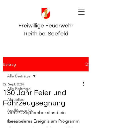
Freiwillige Feuerwehr
Reith bei Seefeld
Beitrag
Alle Beiträge
22. Sept. 2024
Alle Beiträge
130 Jahr Feier und
Aktuelles
Fahrzeugsegnung
Ausflüge & Co
Am 21. September stand ein 
besonderes Ereignis am Programm 
Bewerbe