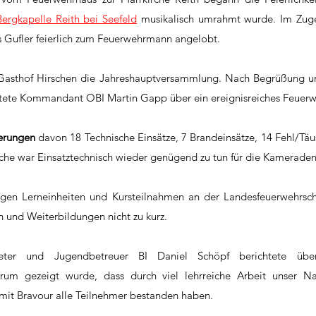
Bergkapelle Reith bei Seefeld
 musikalisch umrahmt wurde. Im Zug
Gufler feierlich zum Feuerwehrmann angelobt. 
Gasthof Hirschen die Jahreshauptversammlung. Nach Begrüßung und
chtete Kommandant OBI Martin Gapp über ein ereignisreiches Feuerw
erungen
 davon 18 Technische Einsätze, 7 Brandeinsätze, 14 Fehl/Tä
che war Einsatztechnisch wieder genügend zu tun für die Kameraden
igen Lerneinheiten und Kursteilnahmen an der Landesfeuerwehrschu
 und Weiterbildungen nicht zu kurz.
um gezeigt wurde, dass durch viel lehrreiche Arbeit unser N
 mit Bravour alle Teilnehmer bestanden haben.