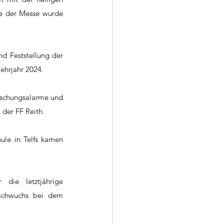
e der Messe wurde 
 Feststellung der 
ehrjahr 2024.
uschungsalarme und 
 der FF Reith.
le in Telfs kamen 
Kommandant Stellvertreter und Jugendbetreuer BI Daniel Schöpf berichtete über die letztjährige 
achwuchs bei dem 