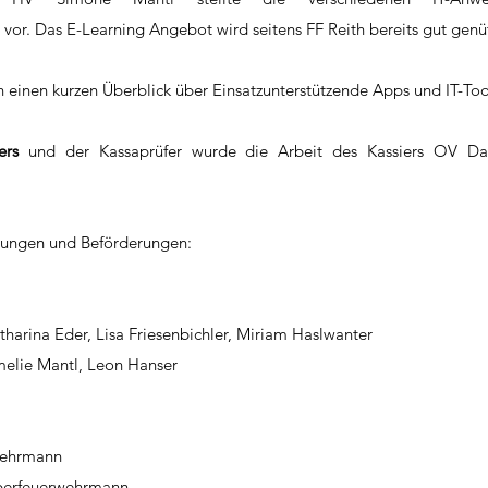
or. Das E-Learning Angebot wird seitens FF Reith bereits gut genüt
einen kurzen Überblick über Einsatzunterstützende Apps und IT-Too
ers
 und der Kassaprüfer wurde die Arbeit des Kassiers OV Dan
rungen und Beförderungen:
tharina Eder, Lisa Friesenbichler, Miriam Haslwanter
melie Mantl, Leon Hanser
wehrmann
berfeuerwehrmann