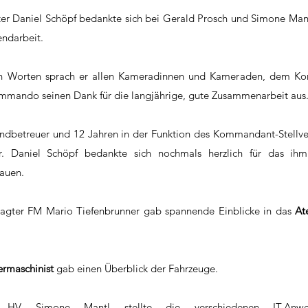
r Daniel Schöpf bedankte sich bei Gerald Prosch und Simone Mantl 
endarbeit.
den Worten sprach er allen Kameradinnen und Kameraden, dem K
mando seinen Dank für die langjährige, gute Zusammenarbeit aus
dbetreuer und 12 Jahren in der Funktion des Kommandant-Stellvert
r. Daniel Schöpf bedankte sich nochmals herzlich für das ihm
auen.
agter FM Mario Tiefenbrunner gab spannende Einblicke in das 
At
rmaschinist
 gab einen Überblick der Fahrzeuge.
HV Simone Mantl stellte die verschiedenen IT-Anwen