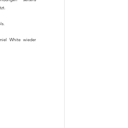
zt.
ls.
iel White wieder 