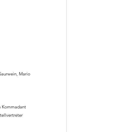
Saurwein, Mario 
uen Kommadant 
ellvertreter 