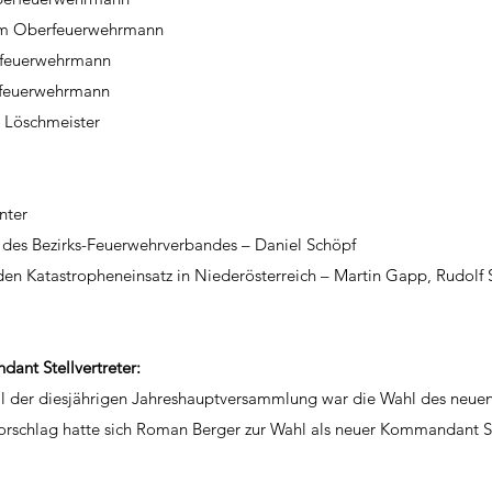
um Oberfeuerwehrmann
rfeuerwehrmann
tfeuerwehrmann
 Löschmeister
nter
 des Bezirks-Feuerwehrverbandes – Daniel Schöpf
den Katastropheneinsatz in Niederösterreich – Martin Gapp, Rudolf 
nt Stellvertreter:
Teil der diesjährigen Jahreshauptversammlung war die Wahl des ne
lvorschlag hatte sich Roman Berger zur Wahl als neuer Kommandant St