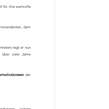
für ihre wertvolle 
ommandanten, dem 
.
reters legt er nun 
 über viele Jahre 
emschutzwesen
 der 
dungen seitens 