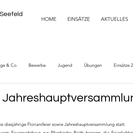
 Seefeld
HOME
EINSÄTZE
AKTUELLES
üge & Co
Bewerbe
Jugend
Übungen
Einsätze 
Einsätze 2025
Einsätze 2026
 & Jahreshauptversammlu
ie diesjährige Florianifeier sowie Jahreshauptversammlung statt.
vom Feuerwehrhaus zur Pfarrkirche Reith begann die Feierlichkeit