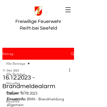
Freiwillige Feuerwehr
Reith bei Seefeld
Beitrag
Alle Beiträge
17. Dez. 2023
Alle Beiträge
16.12.2023 -
Aktuelles
Brandmeldealarm
Ausflüge & Co
Datum:
 16.12.2023
Einsatzinfo: 
BMA - Brandmeldung 
Bewerbe
allgemein