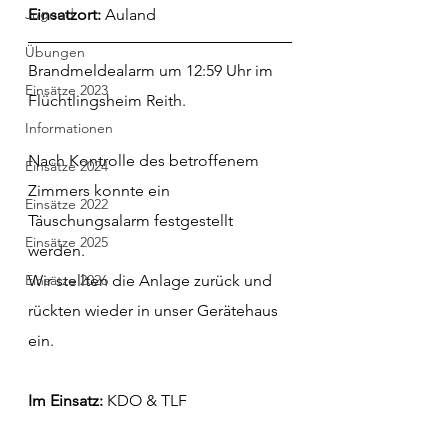
Jugend
Einsatzort: 
Auland
Übungen
Brandmeldealarm um 12:59 Uhr im 
Einsätze 2023
Flüchtlingsheim Reith.
Informationen
Nach Kontrolle des betroffenem 
Einsätze 2024
Zimmers konnte ein 
Einsätze 2022
Täuschungsalarm festgestellt 
Einsätze 2025
werden.
Einsätze 2026
Wir stellten die Anlage zurück und 
rückten wieder in unser Gerätehaus 
ein.
Im Einsatz: 
KDO & TLF