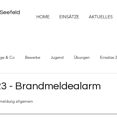
 Seefeld
HOME
EINSÄTZE
AKTUELLES
üge & Co
Bewerbe
Jugend
Übungen
Einsätze 
Einsätze 2025
Einsätze 2026
23 - Brandmeldealarm
meldung allgemein