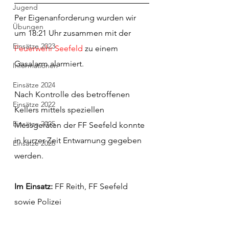
Jugend
Per Eigenanforderung wurden wir 
Übungen
um 18:21 Uhr zusammen mit der 
Einsätze 2023
Feuerwehr Seefeld
 zu einem 
Gasalarm alarmiert. 
Informationen
Einsätze 2024
Nach Kontrolle des betroffenen 
Einsätze 2022
Kellers mittels speziellen 
Einsätze 2025
Messgeräten der FF Seefeld konnte 
in kurzer Zeit Entwarnung gegeben 
Einsätze 2026
werden.  
Im Einsatz: 
FF Reith, FF Seefeld 
sowie Polizei  