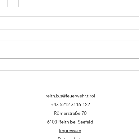
28.12.2023 - Brand
26.1
Gastronomie
Bran
reith.b.s@feuerwehr.tirol
+43 5212 3116-122
Römerstraße 70
6103 Reith bei Seefeld
Impressum