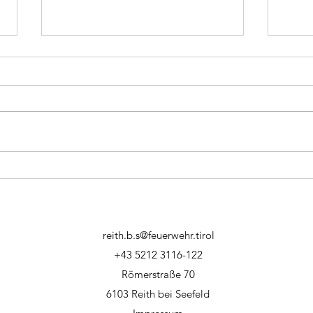
28.12.2023 - Brand
26.1
Gastronomie
Bran
reith.b.s@feuerwehr.tirol
+43 5212 3116-122
Römerstraße 70
6103 Reith bei Seefeld