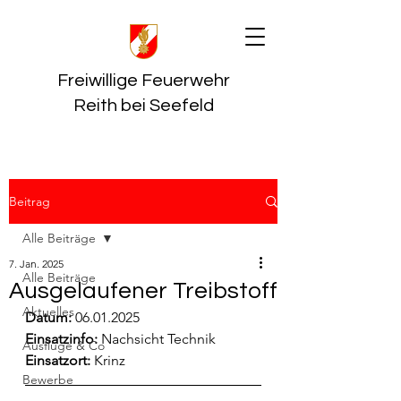
Freiwillige Feuerwehr
Reith bei Seefeld
Beitrag
Alle Beiträge
7. Jan. 2025
Alle Beiträge
Ausgelaufener Treibstoff
Aktuelles
Datum:
 06.01.2025
Einsatzinfo: 
Nachsicht Technik
Ausflüge & Co
Einsatzort: 
Krinz
Bewerbe