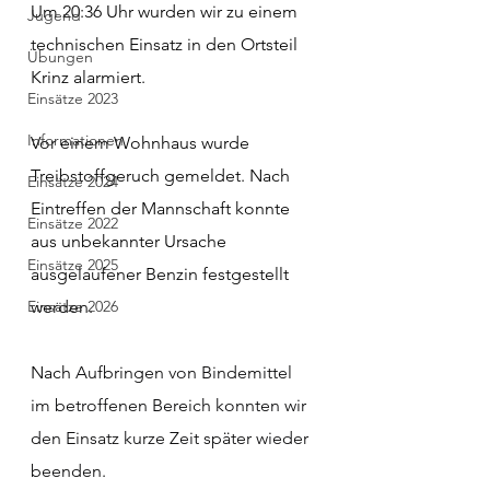
Um 20:36 Uhr wurden wir zu einem 
Jugend
technischen Einsatz in den Ortsteil 
Übungen
Krinz alarmiert.
Einsätze 2023
Informationen
Vor einem Wohnhaus wurde 
Treibstoffgeruch gemeldet. Nach 
Einsätze 2024
Eintreffen der Mannschaft konnte 
Einsätze 2022
aus unbekannter Ursache 
Einsätze 2025
ausgelaufener Benzin festgestellt 
Einsätze 2026
werden.
Nach 
Aufbringen von Bindemittel 
im betroffenen Bereich konnten wir 
den Einsatz kurze Zeit später wieder 
beenden.