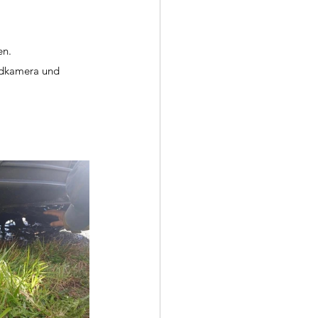
en.
ldkamera und 