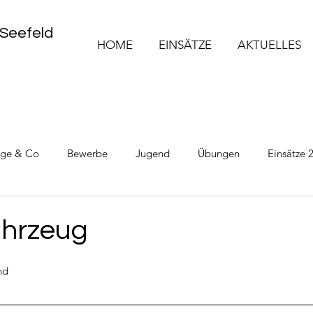
 Seefeld
HOME
EINSÄTZE
AKTUELLES
üge & Co
Bewerbe
Jugend
Übungen
Einsätze 
Einsätze 2025
Einsätze 2026
ahrzeug
nd