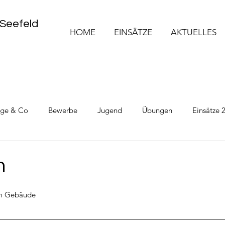
 Seefeld
HOME
EINSÄTZE
AKTUELLES
üge & Co
Bewerbe
Jugend
Übungen
Einsätze 
Einsätze 2025
Einsätze 2026
m
m Gebäude