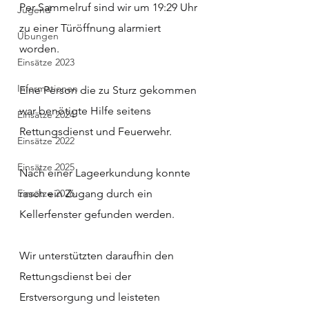
Per Sammelruf sind wir um 19:29 Uhr 
Jugend
zu einer Türöffnung alarmiert 
Übungen
worden.
Einsätze 2023
Informationen
Eine Person die zu Sturz gekommen 
war benötigte Hilfe seitens 
Einsätze 2024
Rettungsdienst und Feuerwehr.
Einsätze 2022
Einsätze 2025
Nach einer Lageerkundung konnte 
Einsätze 2026
rasch ein Zugang durch ein 
Kellerfenster gefunden werden.
Wir unterstützten daraufhin den 
Rettungsdienst bei der 
Erstversorgung und leisteten 